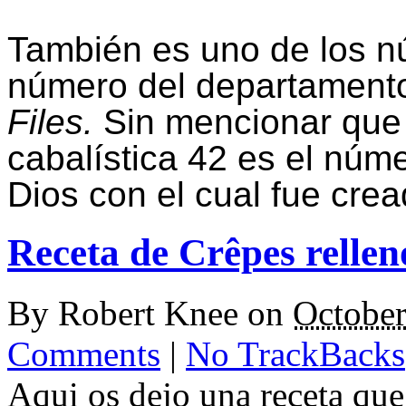
También es uno de los n
número del departament
Files.
Sin mencionar que e
cabalística 42 es el núm
Dios con el cual fue cre
Receta de Crêpes relle
By
Robert Knee
on
October
Comments
|
No TrackBacks
Aqui os dejo una receta que