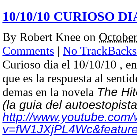
10/10/10 CURIOSO DI
By
Robert Knee
on
October
Comments
|
No TrackBacks
Curioso dia el 10/10/10 , e
que es la respuesta al sentid
demas en la novela
The Hit
(la guia del autoestopista
http://www.youtube.com/
v=fW1JXjPL4Wc&feature