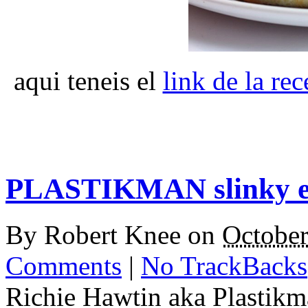
aqui teneis el
link de la rec
PLASTIKMAN slinky 
By
Robert Knee
on
October
Comments
|
No TrackBacks
Richie Hawtin aka Plastikm