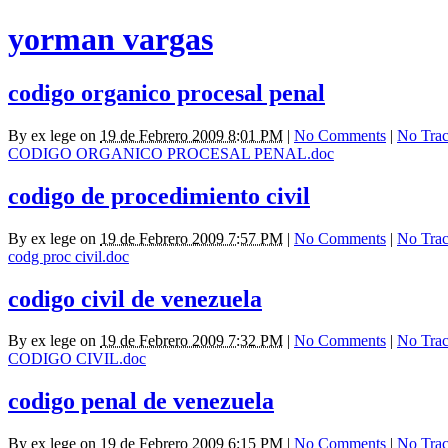
yorman vargas
codigo organico procesal penal
By
ex lege
on
19 de Febrero 2009 8:01 PM
|
No Comments
|
No Tra
CODIGO ORGANICO PROCESAL PENAL.doc
codigo de procedimiento civil
By
ex lege
on
19 de Febrero 2009 7:57 PM
|
No Comments
|
No Tra
codg proc civil.doc
codigo civil de venezuela
By
ex lege
on
19 de Febrero 2009 7:32 PM
|
No Comments
|
No Tra
CODIGO CIVIL.doc
codigo penal de venezuela
By
ex lege
on
19 de Febrero 2009 6:15 PM
|
No Comments
|
No Tra