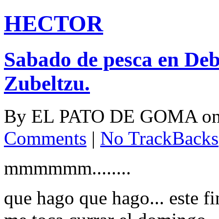
HECTOR
Sabado de pesca en Deba
Zubeltzu.
By
EL PATO DE GOMA
o
Comments
|
No TrackBacks
mmmmmm........
que hago que hago... este f