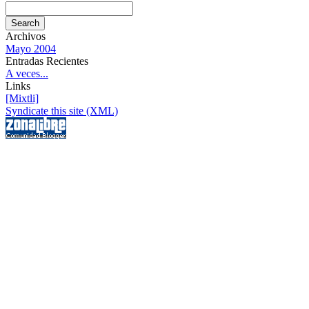
Archivos
Mayo 2004
Entradas Recientes
A veces...
Links
[Mixtli]
Syndicate this site (XML)