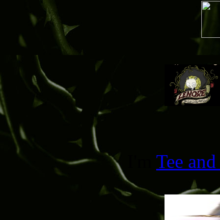
I'm
Tee and