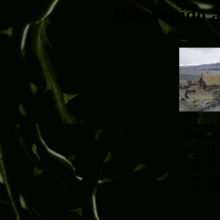
Bienvenido a
Viendo esc
Dom
Lu
1
7
8
14
15
21
22
28
29