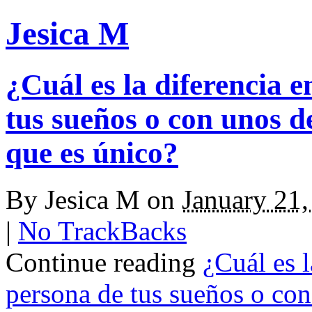
Jesica M
¿Cuál es la diferencia e
tus sueños o con unos d
que es único?
By
Jesica M
on
January 21
|
No TrackBacks
Continue reading
¿Cuál es l
persona de tus sueños o con