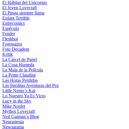
El Hábitat del Unicornio
El Joven Lovecraft
El Pingu siempre llama
Enfant Terrible
Entrecomics
Espéculo
Fender
Fleshbot
Fogonazos
Foto Decadent
Kritik
La Cárcel de Papel
La Cosa Humeda
La Mala de la Película
La Petite Claudine
Las Horas Perdidas
Las Insolitas Aventuras del Pez
Little Nemo´s Kat
Lo Nuestro Ya Es Vicio
Lucy in the Sky
Mike Nosfer
Mythos Lovecraft
Neil Gaiman´s Blog
Neurastenia
Newsarama