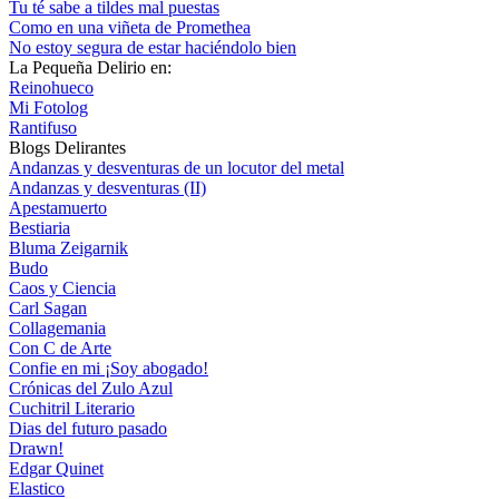
Tu té sabe a tildes mal puestas
Como en una viñeta de Promethea
No estoy segura de estar haciéndolo bien
La Pequeña Delirio en:
Reinohueco
Mi Fotolog
Rantifuso
Blogs Delirantes
Andanzas y desventuras de un locutor del metal
Andanzas y desventuras (II)
Apestamuerto
Bestiaria
Bluma Zeigarnik
Budo
Caos y Ciencia
Carl Sagan
Collagemania
Con C de Arte
Confie en mi ¡Soy abogado!
Crónicas del Zulo Azul
Cuchitril Literario
Dias del futuro pasado
Drawn!
Edgar Quinet
Elastico