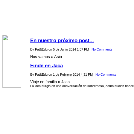
Inicio
|
Viajes
|
Fotos
|
Pat & Edu
En nuestro próximo post...
By
Pat&Edu
on
5 de Junio 2014 1:57 PM
|
No Comments
Nos vamos a Asia
Finde en Jaca
By
Pat&Edu
on
1 de Febrero 2014 4:31 PM
|
No Comments
Viaje en familia a Jaca
La idea surgió en una conversación de sobremesa, como suelen hacerl