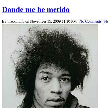
Donde me he metido
By
macximilio
on
November 15, 2009 11:10 PM
|
No Comments
|
No