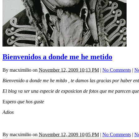
Bienvenidos a donde me he metido
By
macximilio
on
November 12, 2009 10:13 PM
|
No Comments
|
N
Bienvenido a donde me he mitdo , te damos las gracias por haber enta
El blog va ser una especie de exposicion de fotos que me parecen que
Esper
o que hos guste
Adios
By
macximilio
on
November 12, 2009 10:05 PM
|
No Comments
|
N