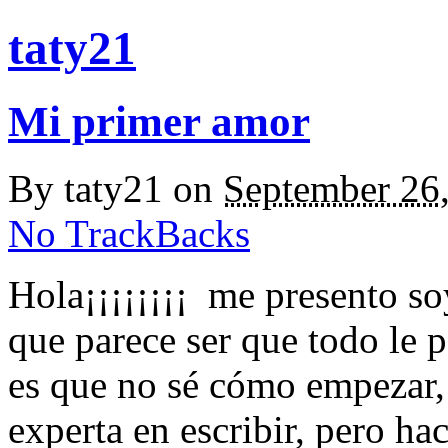
taty21
Mi primer amor
By
taty21
on
September 26
No TrackBacks
Hola¡¡¡¡¡¡¡¡ me presento soy
que parece ser que todo le p
es que no sé cómo empezar,
experta en escribir, pero h