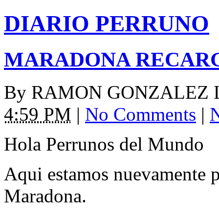
DIARIO PERRUNO
MARADONA RECAR
By
RAMON GONZALEZ 
4:59 PM
|
No Comments
|
N
Hola Perrunos del Mundo
Aqui estamos nuevamente pa
Maradona.