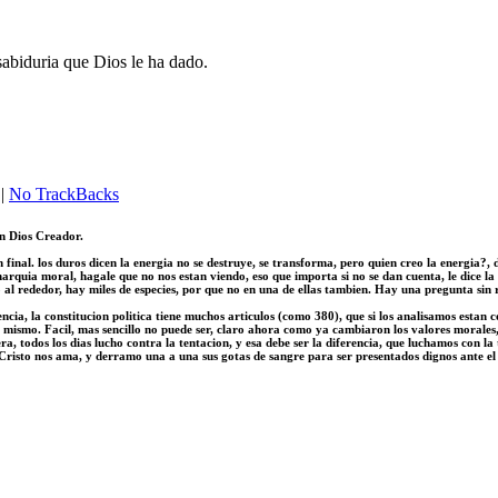
abiduria que Dios le ha dado.
|
No TrackBacks
un Dios Creador.
sin final. los duros dicen la energia no se destruye, se transforma, pero quien creo la energia?,
uia moral, hagale que no nos estan viendo, eso que importa si no se dan cuenta, le dice la n
o al rededor, hay miles de especies, por que no en una de ellas tambien. Hay una pregunta sin r
cia, la constitucion politica tiene muchos articulos (como 380), que si los analisamos estan 
ti mismo. Facil, mas sencillo no puede ser, claro ahora como ya cambiaron los valores morale
todos los dias lucho contra la tentacion, y esa debe ser la diferencia, que luchamos con la t
, Cristo nos ama, y derramo una a una sus gotas de sangre para ser presentados dignos ante el 