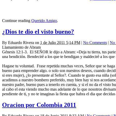
Continue reading
Querido Amigo
.
¿Dios te dio el visto bueno?
By
Eduardo Rivera
on
1 de Julio 2011 5:14 PM
|
No Comments
|
No 
Llamamiento de Abram
Génesis 12:1-3. El SEÑOR le dijo a Abram: «Deja tu tierra, tus parient
una bendición. Bendeciré a los que te bendigan y maldeciré a los que t
Hagase tu voluntad. Frase repetida muchas veces, Señor que se haga tu
bueno para emprender algo. o solo son nuestros deseos, cuando decidist
si eres mujer), ¿lo presentaste al Señor?. Cuando te gusto esa niña (sol
acudimos a nuestro bombero preferido, muy bien hay si nos acordamos
nuestro padre, bueno pues a tenerlo en cuenta, y si el no da el visto 
al cabo el esta viendo mucho mas adelante de lo que nosotros divisa
pendiente de ti, y no te imaginas la fiesta que habra el dia que decidas 
Oracion por Colombia 2011
By
Eduardo Rivera
on
18 de Junio 2011 8:32 AM
|
No Comments
|
N