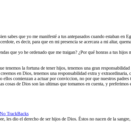
ien sabes que yo me manifesté a tus antepasados cuando estaban en Egi
cerdote, es decir, para que en mi presencia se acercara a mi altar, quema
frendas que yo he ordenado que me traigan? ¿Por qué honras a tus hijos 
ue tenemos la fortuna de tener hijos, tenemos una gran responsabilidad 
es creemos en Dios, tenemos una responsabilidad extra y extraordinaria, 
do ellos comienzan a actuar por conviccion, no por que nuestros padres te
cosas de Dios son las ultimas que tomamos en cuenta, y preferimos est
No TrackBacks
e, les dio el derecho de ser hijos de Dios. Éstos no nacen de la sangre