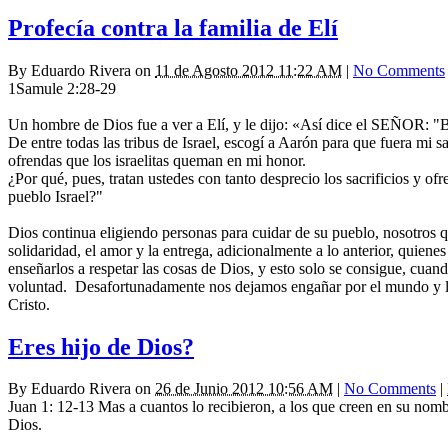
Profecía contra la familia de Elí
By
Eduardo Rivera
on
11 de Agosto 2012 11:22 AM
|
No Comments
1Samule 2:28-29
Un hombre de Dios fue a ver a Elí, y le dijo: «Así dice el SEÑOR: "B
De entre todas las tribus de Israel, escogí a Aarón para que fuera mi sa
ofrendas que los israelitas queman en mi honor.
¿Por qué, pues, tratan ustedes con tanto desprecio los sacrificios y o
pueblo Israel?"
Dios continua eligiendo personas para cuidar de su pueblo, nosotros q
solidaridad, el amor y la entrega, adicionalmente a lo anterior, quien
enseñarlos a respetar las cosas de Dios, y esto solo se consigue, cuan
voluntad. Desafortunadamente nos dejamos engañar por el mundo y las 
Cristo.
Eres hijo de Dios?
By
Eduardo Rivera
on
26 de Junio 2012 10:56 AM
|
No Comments
|
Juan 1: 12-13 Mas a cuantos lo recibieron, a los que creen en su nombr
Dios.