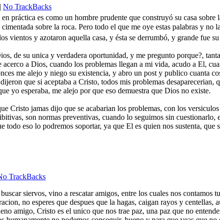
|
No TrackBacks
 en práctica es como un hombre prudente que construyó su casa sobre la 
a cimentada sobre la roca. Pero todo el que me oye estas palabras y no
 los vientos y azotaron aquella casa, y ésta se derrumbó, y grande fue su
s, de su unica y verdadera oportunidad, y me pregunto porque?, tanta ig
e acerco a Dios, cuando los problemas llegan a mi vida, acudo a El, cua
nces me alejo y niego su existencia, y abro un post y publico cuanta c
me dijeron que si aceptaba a Cristo, todos mis problemas desaparecerian
que yo esperaba, me alejo por que eso demuestra que Dios no existe.
 que Cristo jamas dijo que se acabarian los problemas, con los versicul
tivas, son normas preventivas, cuando lo seguimos sin cuestionarlo, e
e todo eso lo podremos soportar, ya que El es quien nos sustenta, que 
No TrackBacks
uscar siervos, vino a rescatar amigos, entre los cuales nos contamos tu 
oracion, no esperes que despues que la hagas, caigan rayos y centellas, a
. Bueno amigo, Cristo es el unico que nos trae paz, una paz que no ente
tros humanamente no podemos conseguir, bueno y para que veas que no es 