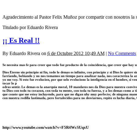
Agradecimiento al Pastor Felix Muñoz por compartir con nosotros la s
Titulado por Eduardo Rivera
¡¡ Es Real !!
By
Eduardo Rivera
on
6 de Octubre 2012 10:49 AM
|
No Comments
Se necesita mas fe para creer que todo fue producto de la coincidencia, que creer que hay 
Dios Eterno sin principio ni fin, todo lo demas es infinito, con principio y si Dios lo quiere 
farriando, bobiando y no nos tomamos un tiempo para analizar nada, nos caracteriza la anarq
yo me voy. Si esto fue evolucion, por que solo evoluciono la inteligencia en el hombre, si ve
tocar lo p
odras sentir. Lo demas es la anarquia moral, 10 mandatos nos da Dios para nuestra conviven
tu Dios con todo tu corazon, con toda tu mente, con toda tu fuerza, y a los demas como a 
que conste que me estoy incluyendo, para que no digan uhy muy perfecto¡ de ninguna manera, 
con nuestra rodilla lastimada, pero fortalecidos para no desviarnos, repito es lucha diaria
http://www.youtube.com/watch?v=F5R4WcSUqxU