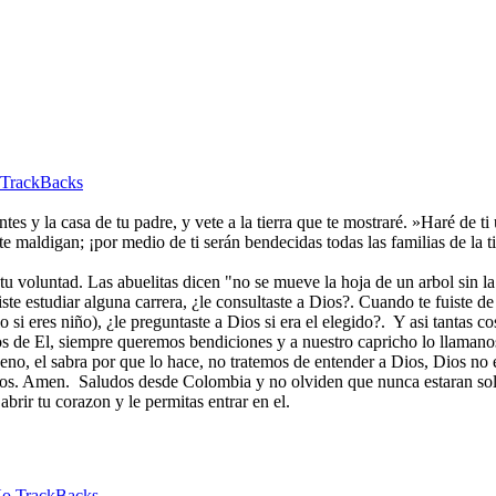
TrackBacks
es y la casa de tu padre, y vete a la tierra que te mostraré. »Haré de t
e maldigan; ¡por medio de ti serán bendecidas todas las familias de la ti
 voluntad. Las abuelitas dicen "no se mueve la hoja de un arbol sin la
e estudiar alguna carrera, ¿le consultaste a Dios?. Cuando te fuiste de
o si eres niño), ¿le preguntaste a Dios si era el elegido?. Y asi tantas c
 de El, siempre queremos bendiciones y a nuestro capricho lo llamanos
bueno, el sabra por que lo hace, no tratemos de entender a Dios, Dios no
mos. Amen. Saludos desde Colombia y no olviden que nunca estaran sol
abrir tu corazon y le permitas entrar en el.
o TrackBacks