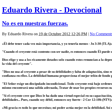
Eduardo Rivera - Devocional
No es en nuestras fuerzas.
By
Eduardo Rivera
on
19 de Octubre 2012 12:26 PM
|
No Comment
«Él debe tener cada vez más importancia, y yo tenerla menos - Jn 3:30 (TLA)»
"Cuando el creyente está contento con ser nadie, es entonces cuando Él puede s
Dios elige y usa a los ricamente dotados solo cuando estos renuncian a la depe
la vida del creyente".
"Dios no usa al creyente a pesar de su debilidades y falta de adaptación, sino en
confianza en ellos. La debilidad humana proporciona el mejor telón de fondo 
"El Señor exige un discipulado incondicional. Todo creyente está bajo ordenes,
mismo encontrará una salida adecuada, Tratar de usar los propios recursos natu
"Si el creyente cree que Dios le ha dado una virtud especial en su capacitación
debilidades... Pues, cuando soy débil, entonces soy fuerte - 2 Cor 12:10b (NTV)
«Mi gracia es todo lo que necesitas; mi poder actúa mejor en la debilidad. Así