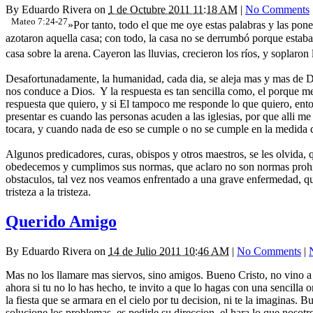
By
Eduardo Rivera
on
1 de Octubre 2011 11:18 AM
|
No Comments
Mateo 7:24-27
»Por tanto, todo el que me oye estas palabras y las pone
azotaron aquella casa; con todo, la casa no se derrumbó porque estab
casa sobre la arena.
Cayeron las lluvias, crecieron los ríos, y soplaron
Desafortunadamente, la humanidad, cada dia, se aleja mas y mas de Dio
nos conduce a Dios. Y la respuesta es tan sencilla como, el porque m
respuesta que quiero, y si El tampoco me responde lo que quiero, ento
presentar es cuando las personas acuden a las iglesias, por que alli 
tocara, y cuando nada de eso se cumple o no se cumple en la medida 
Algunos predicadores, curas, obispos y otros maestros, se les olvida,
obedecemos y cumplimos sus normas, que aclaro no son normas prohibi
obstaculos, tal vez nos veamos enfrentado a una grave enfermedad, qu
tristeza a la tristeza.
Querido Amigo
By
Eduardo Rivera
on
14 de Julio 2011 10:46 AM
|
No Comments
|
Mas no los llamare mas siervos, sino amigos. Bueno Cristo, no vino a b
ahora si tu no lo has hecho, te invito a que lo hagas con una sencilla 
la fiesta que se armara en el cielo por tu decision, ni te la imaginas
solucione los problemas, es pedirle su direccion, el hara lo que noso