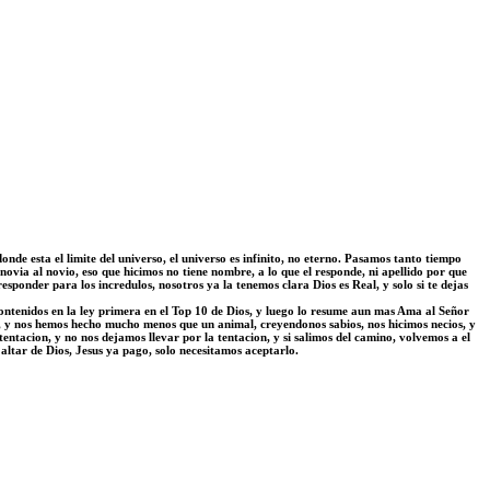
 donde esta el limite del universo, el universo es infinito, no eterno. Pasamos tanto tiempo
ovia al novio, eso que hicimos no tiene nombre, a lo que el responde, ni apellido por que
esponder para los incredulos, nosotros ya la tenemos clara Dios es Real, y solo si te dejas
contenidos en la ley primera en el Top 10 de Dios, y luego lo resume aun mas Ama al Señor
s, y nos hemos hecho mucho menos que un animal, creyendonos sabios, nos hicimos necios, y
entacion, y no nos dejamos llevar por la tentacion, y si salimos del camino, volvemos a el
altar de Dios, Jesus ya pago, solo necesitamos aceptarlo.