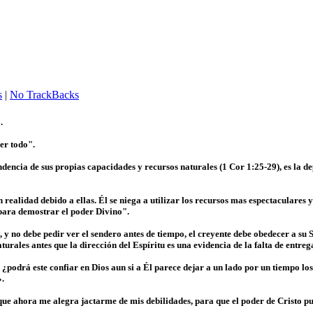
s
|
No TrackBacks
.
er todo".
ndencia de sus propias capacidades y recursos naturales (1 Cor 1:25-29), es la d
 realidad debido a ellas. Él se niega a utilizar los recursos mas espectaculares y
para demostrar el poder Divino".
 y no debe pedir ver el sendero antes de tiempo, el creyente debe obedecer a su 
rales antes que la dirección del Espíritu es una evidencia de la falta de entrega
, ¿podrá este confiar en Dios aun si a Él parece dejar a un lado por un tiempo l
».
 que ahora me alegra jactarme de mis debilidades, para que el poder de Cristo p