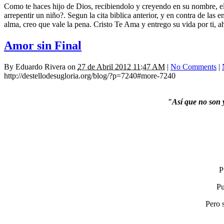
Como te haces hijo de Dios, recibiendolo y creyendo en su nombre, el
arrepentir un niño?. Segun la cita biblica anterior, y en contra de las
alma, creo que vale la pena. Cristo Te Ama y entrego su vida por ti, a
Amor sin Final
By
Eduardo Rivera
on
27 de Abril 2012 11:47 AM
|
No Comments
|
http://destellodesugloria.org/blog/?p=7240#more-7240
"Así que no son y
P
Pu
Pero 