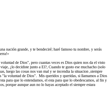
i una nación grande, y te bendeciré; haré famoso tu nombre, y serás
erra!»
 voluntad de Dios", pero cuantas veces es Dios quien nos da el visto
 viaje, ¿lo decidiste junto a El?, Cuando te gusto ese muchacho (solo
osas, luego las cosas nos van mal y se incendia la situacion ,siempre
 "la voluntad de Dios". Mis queridos y queridas, si llamamos a Dios
 esta para que lo entendamos, el esta para que lo obedescamos, al fin y
os, porque aunque aun no lo hayas aceptado el siempre estara