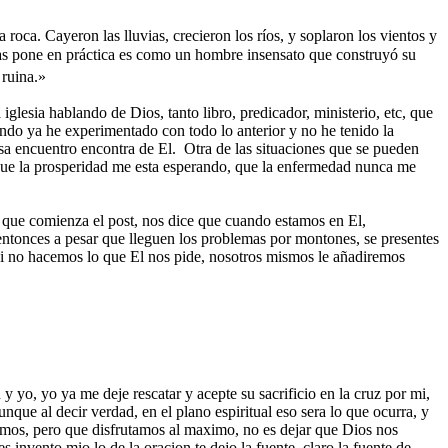
roca. Cayeron las lluvias, crecieron los ríos, y soplaron los vientos y
 las pone en práctica es como un hombre insensato que construyó su
 ruina.»
lesia hablando de Dios, tanto libro, predicador, ministerio, etc, que
ndo ya he experimentado con todo lo anterior y no he tenido la
osa encuentro encontra de El. Otra de las situaciones que se pueden
, que la prosperidad me esta esperando, que la enfermedad nunca me
os que comienza el post, nos dice que cuando estamos en El,
ntonces a pesar que lleguen los problemas por montones, se presentes
si no hacemos lo que El nos pide, nosotros mismos le añadiremos
y yo, yo ya me deje rescatar y acepte su sacrificio en la cruz por mi,
unque al decir verdad, en el plano espiritual eso sera lo que ocurra, y
ndemos, pero que disfrutamos al maximo, no es dejar que Dios nos
invento mio lo de la oracion te dejo la fuente, claro la fuente de