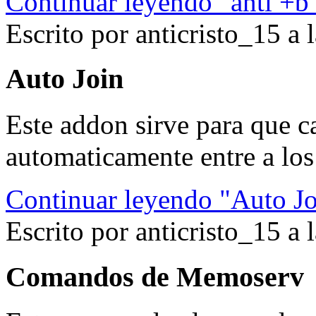
Continuar leyendo "anti +b
Escrito por anticristo_15 a 
Auto Join
Este addon sirve para que c
automaticamente entre a los 
Continuar leyendo "Auto Jo
Escrito por anticristo_15 a 
Comandos de Memoserv