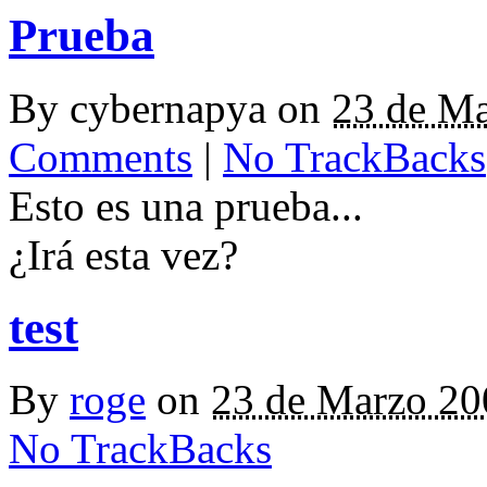
Prueba
By
cybernapya
on
23 de M
Comments
|
No TrackBacks
Esto es una prueba...
¿Irá esta vez?
test
By
roge
on
23 de Marzo 2
No TrackBacks