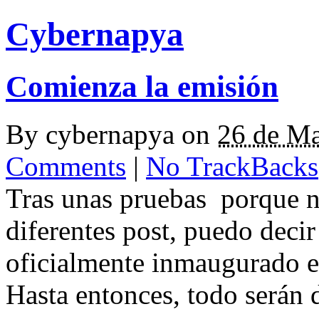
Cybernapya
Comienza la emisión
By
cybernapya
on
26 de M
Comments
|
No TrackBacks
Tras unas pruebas porque n
diferentes post, puedo deci
oficialmente inmaugurado e
Hasta entonces, todo serán d