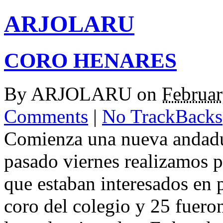
ARJOLARU
CORO HENARES
By
ARJOLARU
on
Februar
Comments
|
No TrackBacks
Comienza una nueva andadur
pasado viernes realizamos 
que estaban interesados en p
coro del colegio y 25 fuero