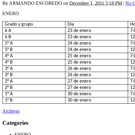
By
ARMANDO ESCOBEDO
on
December 1, 2011 5:18 PM
|
No 
ENERO
Grado y grupo
Día
H
6 A
23 de enero
7:
6 B
23 de enero
12
5° A
24 de enero
7:
5° B
24 de enero
12
4° A
25 de enero
7:
4° B
25 de enero
12
3° A
26 de enero
7:
3° B
26 de enero
12
2° A
27 de enero
7:
2° B
27 de enero
12
1° A
30 de enero
7:
1° B
30 de enero
12
Archives
Categories
ENERO