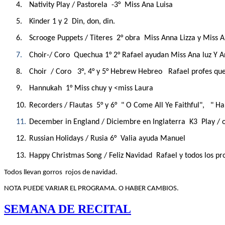
4.
Nativity Play / Pastorela -3°
Miss Ana Luisa
5.
Kinder 1 y 2
Din, don, din.
6.
Scrooge Puppets / Titeres 2° obra
Miss Anna Lizza y Miss A
7.
Choir-/ Coro Quechua 1° 2° Rafael ayudan Miss Ana luz Y A
8.
Choir / Coro 3°, 4° y 5° Hebrew Hebreo Rafael profes que
9.
Hannukah 1° Miss chuy y <miss Laura
10.
Recorders / Flautas 5° y 6° " O Come All Ye Faithful", " Ha
11.
December in England / Diciembre en Inglaterra K3 Play / 
12.
Russian Holidays / Rusia 6°
Valia ayuda Manuel
13.
Happy Christmas Song / Feliz Navidad
Rafael y todos los pr
Todos llevan gorros
rojos de navidad.
NOTA PUEDE VARIAR EL PROGRAMA. O HABER CAMBIOS.
SEMANA DE RECITAL