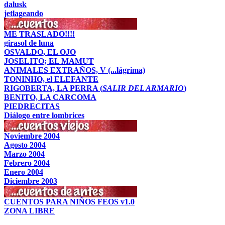
dalusk
jetlageando
ME TRASLADO!!!!
girasol de luna
OSVALDO, EL OJO
JOSELITO; EL MAMUT
ANIMALES EXTRAÑOS, V (...lágrima)
TONINHO, el ELEFANTE
RIGOBERTA, LA PERRA (
SALIR DEL ARMARIO
)
BENITO, LA CARCOMA
PIEDRECITAS
Diálogo entre lombrices
Noviembre 2004
Agosto 2004
Marzo 2004
Febrero 2004
Enero 2004
Diciembre 2003
CUENTOS PARA NIÑOS FEOS v1.0
ZONA LIBRE