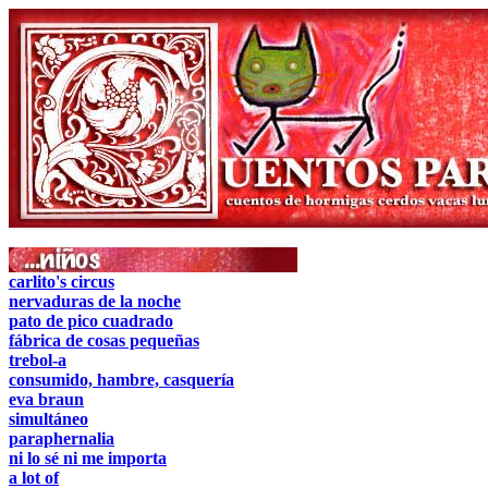
carlito's circus
nervaduras de la noche
pato de pico cuadrado
fábrica de cosas pequeñas
trebol-a
consumido, hambre, casquería
eva braun
simultáneo
paraphernalia
ni lo sé ni me importa
a lot of