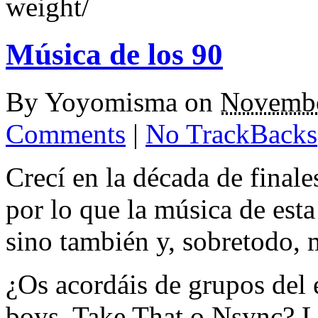
weight/
Música de los 90
By
Yoyomisma
on
Novembe
Comments
|
No TrackBacks
Crecí en la década de finale
por lo que la música de est
sino también y, sobretodo, 
¿Os acordáis de grupos del e
boys, Take That o Nsync? L