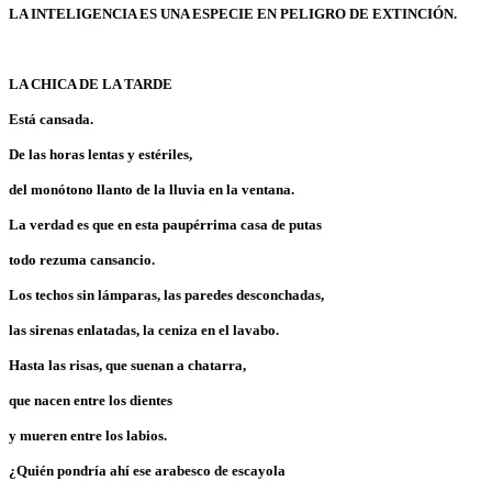
LA INTELIGENCIA ES UNA ESPECIE EN PELIGRO DE EXTINCIÓN.
LA CHICA DE LA TARDE
Está cansada.
De las horas lentas y estériles,
del monótono llanto de la lluvia en la ventana.
La verdad es que en esta paupérrima casa de putas
todo rezuma cansancio.
Los techos sin lámparas, las paredes desconchadas,
las sirenas enlatadas, la ceniza en el lavabo.
Hasta las risas, que suenan a chatarra,
que nacen entre los dientes
y mueren entre los labios.
¿Quién pondría ahí ese arabesco de escayola