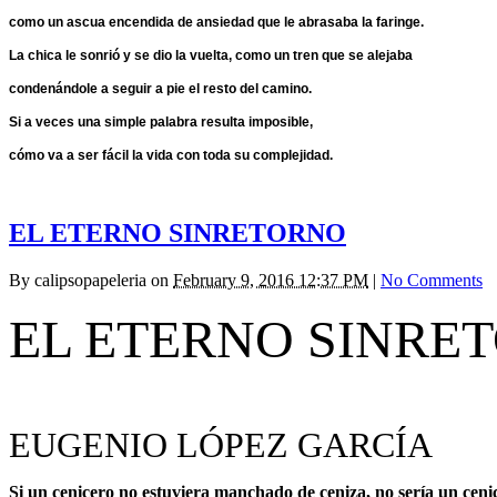
como un ascua encendida de ansiedad que le abrasaba la faringe.
La chica le sonrió y se dio la vuelta, como un tren que se alejaba
condenándole a seguir a pie el resto del camino.
Si a veces una simple palabra resulta imposible,
cómo va a ser fácil la vida con toda su complejidad.
EL ETERNO SINRETORNO
By
calipsopapeleria
on
February 9, 2016 12:37 PM
|
No Comments
EL ETERNO SINRE
EUGENIO LÓPEZ GARCÍA
Si un cenicero no estuviera manchado de ceniza, no sería un cenic