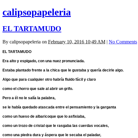
calipsopapeleria
EL TARTAMUDO
By
calipsopapeleria
on
February 10, 2016 10:49 AM
|
No Comments
EL TARTAMUDO
Era alto y espigado, con una nuez pronunciada.
Estaba plantado frente a la chica que le gustaba y quería decirle algo.
Algo que para cualquier otro habría fluido fácil y claro
como el chorro que sale al abrir un grifo.
Pero a él no le salía la palabra,
se le había quedado atascada entre el pensamiento y la garganta
como un hueso de albaricoque que lo asfixiaba,
como un trozo de cristal que le rasgaba las cuerdas vocales,
como una piedra dura y áspera que le secaba el paladar,