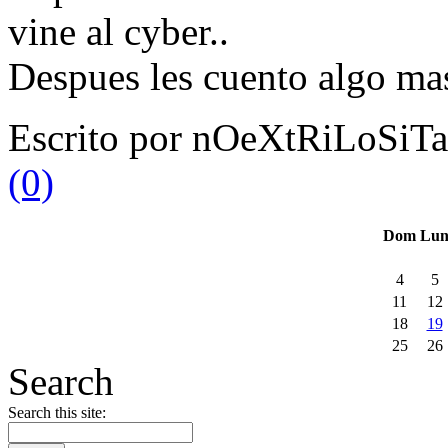
vine al cyber..
Despues les cuento algo mas 
Escrito por nOeXtRiLoSiTa
(0)
Dom
Lu
4
5
11
12
18
19
25
26
Search
Search this site: