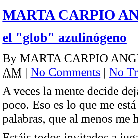
MARTA CARPIO A
el "glob" azulinógeno
By
MARTA CARPIO ANG
AM
|
No Comments
|
No Tr
A veces la mente decide dej
poco. Eso es lo que me está
palabras, que al menos me h
Estáis todos invitados a jug