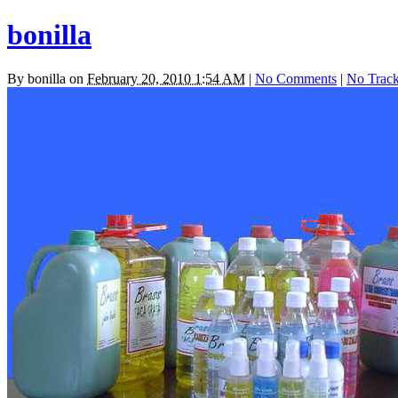
bonilla
By
bonilla
on
February 20, 2010 1:54 AM
|
No Comments
|
No Trac