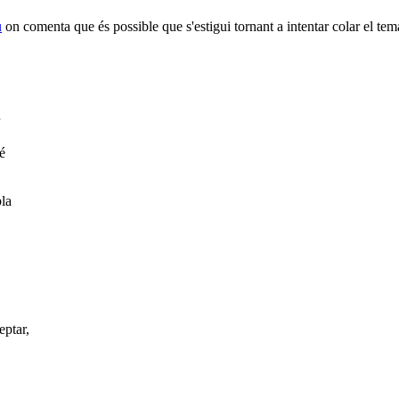
u
on comenta que és possible que s'estigui tornant a intentar colar el tem
é
bla
eptar,