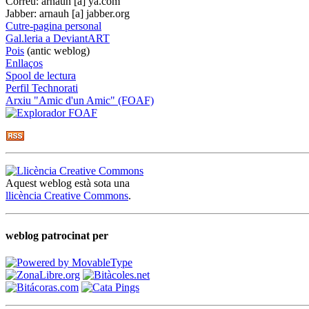
Correu: arnauh [a] ya.com
Jabber: arnauh [a] jabber.org
Cutre-pagina personal
Gal.leria a DeviantART
Pois
(antic weblog)
Enllaços
Spool de lectura
Perfil Technorati
Arxiu "Amic d'un Amic" (FOAF)
Aquest weblog està sota una
llicència Creative Commons
.
weblog patrocinat per