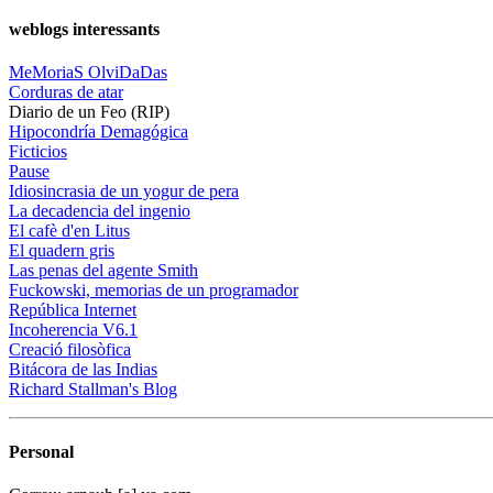
weblogs interessants
MeMoriaS OlviDaDas
Corduras de atar
Diario de un Feo (RIP)
Hipocondría Demagógica
Ficticios
Pause
Idiosincrasia de un yogur de pera
La decadencia del ingenio
El cafè d'en Litus
El quadern gris
Las penas del agente Smith
Fuckowski, memorias de un programador
República Internet
Incoherencia V6.1
Creació filosòfica
Bitácora de las Indias
Richard Stallman's Blog
Personal