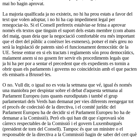
mai ho hagin aprovat.
La majoria qualficada ja no existeix, no hi ha prou estats a favor del
text que volen adoptar, i no hi ha cap impediment legal per
renegociar-lo. Si el Consell prefereix estalviar-se feina a aprovar
només els textos que tinguin el suport dels estats membre (com abans
del maig, quan deia que la negociació comfortable era més important
que el dret del públic a conèixer les esmenes), potser el més greu no
serà la legislació de patents sinó el funcionament democràtic de la
UE. Sense entrar en si els tractats i reglaments són prou democràtics,
malament anem si no gosem fer servir els procediments legals que
ja hi ha per por a sentar el precedent que els expedients es tornin a
obrir quan els parlaments i governs no coincideixin amb el que pacten
els emisaris a Brussel·les.
O no. Vull dir, o igual no es vota la setmana que vé, igual és només
una maniobra per despistar sobre el debat d'aquesta setmana al
Parlament Europeu (uns quants eurodiputats i també el grup
parlamentari dels Verds han demanat per vies diferents reengegar tot
el procés de codecisió de la directiva, i el comité jurídic del
Parlament Europeu ha de decidir si el Parlament Europeu ho ha de
demanar a la Comissió). Però els qui han dit que s'aprovarà són
càrrecs respectables de la Comissió i el govern Luxemburgués
(president de torn del Consell). Tampoc és que un ministre o el
responsable de la directiva a la Commissió hagin de saber del cert què