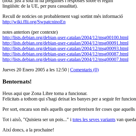
(nota: just a sota hi ha preguntes i respostes sobre el règim
lingüísitc de la UE, per pura casualitat).
Recull de noticies on probablement vagi sortint més informació
http://wiki.ffii.org/SwpatcninoEn
notes anteriors (per contexte)
http://lists.debian.org/debian-user-catalan/2004/12/msg00100.html
http://lists.debian.org/debian-user-catalan/2004/12/msg00091.html
http://lists.debian.org/debian-user-catalan/2004/12/msg00093.html
http://lists.debian.org/debian-user-catalan/2004/12/msg00087.html
http://lists.debian.org/debian-user-catalan/2004/12/msg00007.html
Jueves 20 Enero 2005 a les 12:50 |
Comentaris (0)
Bentornats!
Heus aqui que Zona Libre torna a funcionar.
Felicitats a tothom qui s'hagi deixat les banyes per a seguir fer funci
Per sort, encara son més aquells que prefereixen fer coses que aquells a
Tot i això, "Quisiera ser un pois..." i
totes les seves variants
van quedar
Així doncs, a la prochaine!