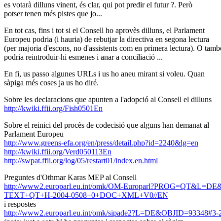
es votarà dilluns vinent, és clar, qui pot predir el futur ?. Però
potser tenen més pistes que jo...
En tot cas, fins i tot si el Consell ho aprovès dilluns, el Parlament
Europeu podria (i hauria) de rebutjar la directiva en segona lectura
(per majoria d'escons, no d'assistents com en primera lectura). O tamb
podria reintroduir-hi esmenes i anar a conciliació ...
En fi, us passo algunes URLs i us ho aneu mirant si voleu. Quan
sàpiga més coses ja us ho diré.
Sobre les declaracions que apunten a l'adopció al Consell el dilluns
http://kwiki.ffii.org/Fish0501En
Sobre el reinici del procès de codecisió que alguns han demanat al
Parlament Europeu
http://www.greens-efa.org/en/press/detail.php?id=2240&lg=en
http://kwiki.ffii.org/Verd050113En
http://swpat.ffii.org/log/05/restart01/index.en.html
Preguntes d'Othmar Karas MEP al Consell
http://www2.europarl.eu.int/omk/OM-Europarl?PROG=QT&L=DE
TEXT+QT+H-2004-0508+0+DOC+XML+V0//EN
i respostes
http://www2.europarl.eu.int/omk/sipade2?L=DE&OBJID=93348#3-