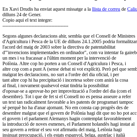
En Xavi Drudis ha enviat aquest missatge a la
llista de correu
de
Cali
dilluns 24 de Gener.
Copio aqui el text integre:
-------------------------------------------
Segons algunes declaracions ahir, sembla que el Consell de Ministres
d'Agricultura i Pesca de la UE de dilluns 24.1.2005 podria formalitzar
l'acord del maig de 2003 sobre la directiva de patentabilitat
d'"invencions implementades en ordinador", com va intentar fa gaireb
un mes i va fracassar a l'últim moment per la intervenció de
Polònia. Altre cop ho porten a un Consell d'Agriculura i Pesca, i
altre cop com a punt A (sense debat ni vot explícit). Però pel que sem
malgrat les declaracions, no surt a l'ordre del dia oficial, i per
tant altre cop hi ha precipitació i incertesa sobre com anirà la cosa
al final, i novament qualsevol estat tindria la possibilitat
d'oposar-se a aprovar-ho per improvització a l'ordre del dia (com el
desembre). Tot i que de fet si el Consell no es pensa asseure a refer
un text tan radicalment favorable a les patents de programari tampoc
sé perquè ho ha d'anar ajornant. No em consta cap progrès des de
desembre malgrat que el govern de Polònia hagi dit que no ho pot acc
el govern i el parlament Alemanys hagin contemplat favorablement
la introducció de noves esmenes, el Parlament holandès hagi instat al
seu govern a retirar el seu vot afirmatiu del maig, Letònia hagi
insinuat preocupació, i els estats espanyol, belga, austríac i italià