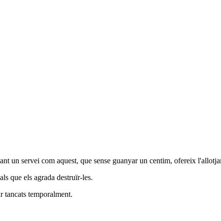
onant un servei com aquest, que sense guanyar un centim, ofereix l'allotja
ls que els agrada destruïr-les.
 tancats temporalment.