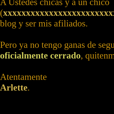
A Ustedes chicas y a un chico
(
x
x
x
x
x
x
x
x
x
x
x
x
x
x
x
x
x
x
x
x
x
x
x
x
blog y ser mis afiliados.
Pero ya no tengo ganas de segui
oficialmente cerrado
, quitenm
Atentamente
Arlette
.