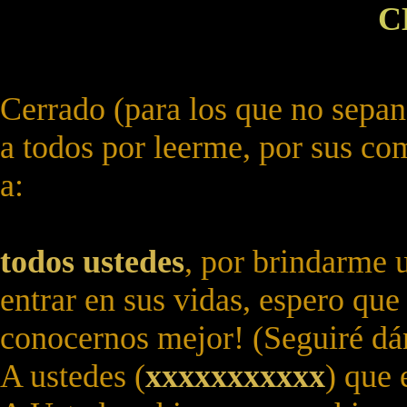
C
Cerrado (para los que no sepan
a todos por leerme, por sus co
a:
to
do
s
u
s
t
e
d
e
s
, por brindarme 
entrar en sus vidas, espero qu
conocernos mejor! (Seguiré dán
A ustedes (
x
x
x
x
x
x
x
x
x
x
x
) que 