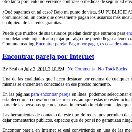
otro tanto porciento no veremos controles o medidas de seguridad efec
¿Qué pagamos en tal caso? Bajo mi punto de vista, SU PUBLICIDAD. Sin
comunicación, un coste que obviamente pagan los usuarios más incauto
cualquiera de las redes gratuitas.
Puede que muchos de sus usuarios puedan decir que entraron para
enc
completamente injustifcado pagar por algo que puedo llegar a tener com
Continue reading
Encontrar pareja: Pagar por pagar, es cosa de tontos
Encontrar pareja por Internet
By
Seal
on
July 7, 2011 2:10 PM
|
No Comments
|
No TrackBacks
Una de las cualidades que hacen destacar por encima de cualquier o
mismas se encuentren conectadas en ese preciso momento.
En las páginas
para encontrar pareja
en línea, podemos seleccionar ent
establecer una conexión con las mismas, aunque estas no estén actua
parte de las personas que nos hayan interesado inicialmente, algo que
Las herramientas de contacto de este tipo de redes, nos permiten d
dejar comentarios públicos, espacios que de por si no garantizan ning
Encontrar pareja en Internet se está convirtiendo en una de las m