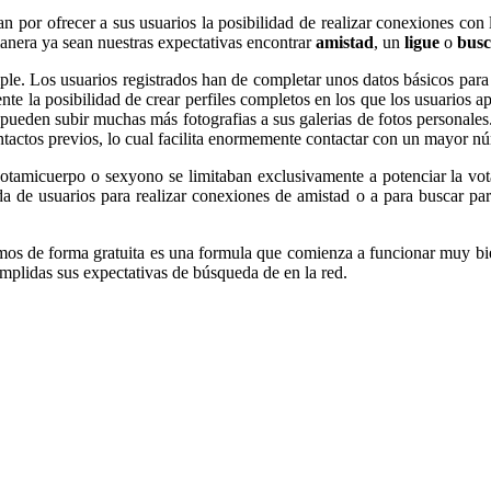
an por ofrecer a sus usuarios la posibilidad de realizar conexiones con
 manera ya sean nuestras expectativas encontrar
amistad
, un
ligue
o
busc
le. Los usuarios registrados han de completar unos datos básicos para 
nte la posibilidad de crear perfiles completos en los que los usuarios a
a pueden subir muchas más fotografias a sus galerias de fotos personale
ntactos previos, lo cual facilita enormemente contactar con un mayor n
votamicuerpo o sexyono se limitaban exclusivamente a potenciar la vota
da de usuarios para realizar conexiones de amistad o a para buscar pa
smos de forma gratuita es una formula que comienza a funcionar muy bi
umplidas sus expectativas de búsqueda de en la red.