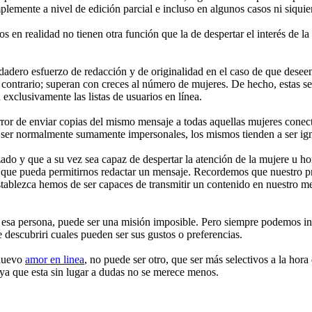
mplemente a nivel de edición parcial e incluso en algunos casos ni siquie
os en realidad no tienen otra función que la de despertar el interés de l
dadero esfuerzo de redacción y de originalidad en el caso de que desee
 contrario; superan con creces al número de mujeres. De hecho, estas se
xclusivamente las listas de usuarios en línea.
de enviar copias del mismo mensaje a todas aquellas mujeres conectada
al ser normalmente sumamente impersonales, los mismos tienden a ser ig
ado y que a su vez sea capaz de despertar la atención de la mujere u ho
n que pueda permitirnos redactar un mensaje. Recordemos que nuestro pr
tablezca hemos de ser capaces de transmitir un contenido en nuestro men
e esa persona, puede ser una misión imposible. Pero siempre podemos ind
e descubriri cuales pueden ser sus gustos o preferencias.
 nuevo
amor en linea
, no puede ser otro, que ser más selectivos a la hora
 ya que esta sin lugar a dudas no se merece menos.