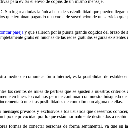
tivas para evitar el envío de copias de un mismo mensaje.
 lugar a dudas la única base de sostenibilidad que pueden llegar a te
s que terminan pagando una cuota de suscripción de un servicio que po
ontrar pareja
y que salieron por la puerta grande cogidos del brazo de 
pletamente gratis en muchas de las redes gratuitas seguras existentes e
.
tro medio de comunicación a Internet, es la posibilidad de establecer
re los cientos de miles de perfiles que se ajusten a nuestros criterios
lmente en línea, lo cual nos permite continuar con nuestra búsqueda d
 incrementará nuestras posibilidades de conexión con alguna de ellas.
ejar mensajes privados y exclusivos a los usuarios que deseemos conoc
ún tipo de privacidad por lo que están normalmente destinados a recibir
ejores formas de conectar personas de forma sentimental, ya que en 