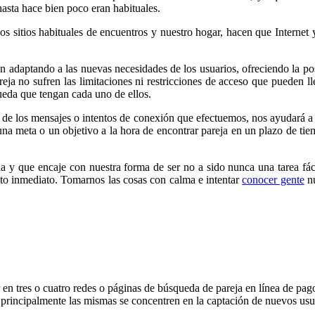
hasta hace bien poco eran habituales.
re los sitios habituales de encuentros y nuestro hogar, hacen que Interne
están adaptando a las nuevas necesidades de los usuarios, ofreciendo la p
eja no sufren las limitaciones ni restricciones de acceso que pueden lleg
ueda que tengan cada uno de ellos.
o de los mensajes o intentos de conexión que efectuemos, nos ayudará a 
 una meta o un objetivo a la hora de encontrar pareja en un plazo de t
y que encaje con nuestra forma de ser no a sido nunca una tarea fáci
ito inmediato. Tomarnos las cosas con calma e intentar
conocer gente
nu
r en tres o cuatro redes o páginas de búsqueda de pareja en línea de pa
 principalmente las mismas se concentren en la captación de nuevos u