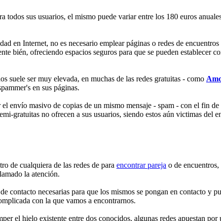
ra todos sus usuarios, el mismo puede variar entre los 180 euros anuales
idad en Internet, no es necesario emplear páginas o redes de encuentros
te bién, ofreciendo espacios seguros para que se pueden establecer cone
idos suele ser muy elevada, en muchas de las redes gratuitas - como
Amo
 spammer's en sus páginas.
r el envío masivo de copias de un mismo mensaje - spam - con el fin de
emi-gratuitas no ofrecen a sus usuarios, siendo estos aún victimas del 
ro de cualquiera de las redes de para
encontrar pareja
o de encuentros, 
lamado la atención.
as de contacto necesarias para que los mismos se pongan en contacto y p
 complicada con la que vamos a encontrarnos.
mper el hielo existente entre dos conocidos, algunas redes apuestan po