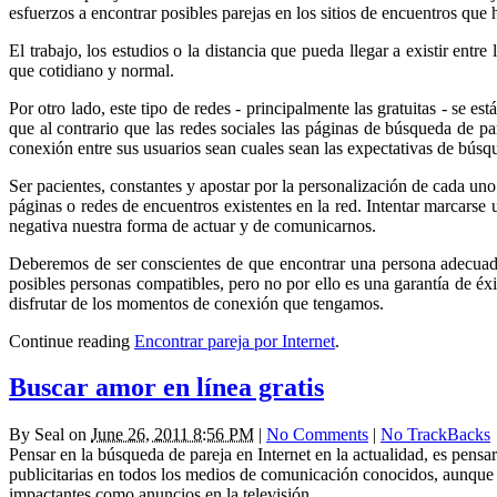
esfuerzos a encontrar posibles parejas en los sitios de encuentros que 
El trabajo, los estudios o la distancia que pueda llegar a existir ent
que cotidiano y normal.
Por otro lado, este tipo de redes - principalmente las gratuitas - se 
que al contrario que las redes sociales las páginas de búsqueda de par
conexión entre sus usuarios sean cuales sean las expectativas de búsq
Ser pacientes, constantes y apostar por la personalización de cada un
páginas o redes de encuentros existentes en la red. Intentar marcarse
negativa nuestra forma de actuar y de comunicarnos.
Deberemos de ser conscientes de que encontrar una persona adecuada 
posibles personas compatibles, pero no por ello es una garantía de éx
disfrutar de los momentos de conexión que tengamos.
Continue reading
Encontrar pareja por Internet
.
Buscar amor en línea gratis
By
Seal
on
June 26, 2011 8:56 PM
|
No Comments
|
No TrackBacks
Pensar en la búsqueda de pareja en Internet en la actualidad, es pensa
publicitarias en todos los medios de comunicación conocidos, aunque
impactantes como anuncios en la televisión.