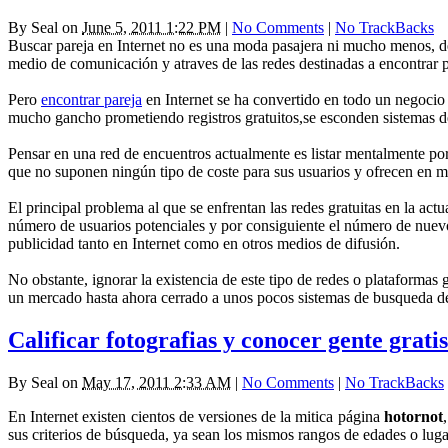
By
Seal
on
June 5, 2011 1:22 PM
|
No Comments
|
No TrackBacks
Buscar pareja en Internet no es una moda pasajera ni mucho menos, de
medio de comunicación y atraves de las redes destinadas a encontrar p
Pero
encontrar pareja
en Internet se ha convertido en todo un negocio
mucho gancho prometiendo registros gratuitos,se esconden sistemas de
Pensar en una red de encuentros actualmente es listar mentalmente por
que no suponen ningún tipo de coste para sus usuarios y ofrecen en 
El principal problema al que se enfrentan las redes gratuitas en la actu
número de usuarios potenciales y por consiguiente el número de nuevo
publicidad tanto en Internet como en otros medios de difusión.
No obstante, ignorar la existencia de este tipo de redes o plataformas
un mercado hasta ahora cerrado a unos pocos sistemas de busqueda de
Calificar fotografias y conocer gente gratis
By
Seal
on
May 17, 2011 2:33 AM
|
No Comments
|
No TrackBacks
En Internet existen cientos de versiones de la mitica página
hotornot
sus criterios de búsqueda, ya sean los mismos rangos de edades o luga