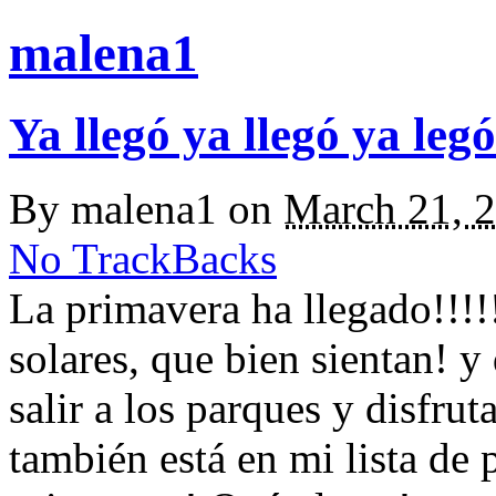
malena1
Ya llegó ya llegó ya legó
By
malena1
on
March 21, 
No TrackBacks
La primavera ha llegado!!!!
solares, que bien sientan! 
salir a los parques y disfrut
también está en mi lista de 