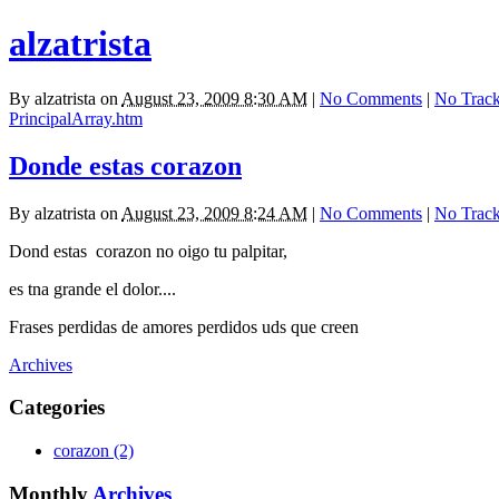
alzatrista
By
alzatrista
on
August 23, 2009 8:30 AM
|
No Comments
|
No Trac
PrincipalArray.htm
Donde estas corazon
By
alzatrista
on
August 23, 2009 8:24 AM
|
No Comments
|
No Trac
Dond estas corazon no oigo tu palpitar,
es tna grande el dolor....
Frases perdidas de amores perdidos uds que creen
Archives
Categories
corazon (2)
Monthly
Archives