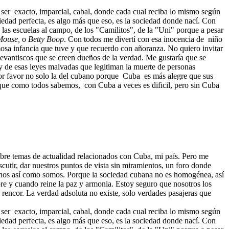
 ser
exacto, imparcial, cabal, donde cada cual reciba lo mismo según
iedad perfecta, es algo más que eso, es la sociedad donde nací. Con
 las escuelas al campo, de los "Camilitos", de la "Uni" porque a pesar
Mouse,
o
Betty Boop
. Con todos me divertí con esa inocencia de
niño
mosa infancia que tuve y que recuerdo con añoranza. No quiero invitar
s levantiscos que se creen dueños de la verdad. Me gustaría que se
os y de esas leyes malvadas que legitiman la muerte de personas
por favor no solo la del cubano porque
Cuba
es más alegre que sus
orque como todos sabemos,
con Cuba a veces es dificil, pero sin Cuba
obre temas de actualidad relacionados con Cuba, mi país. Pero me
cutir, dar nuestros puntos de vista sin miramientos, un foro donde
ubanos así como somos. Porque la sociedad cubana no es homogénea, así
pre y cuando reine la paz y armonia. Estoy seguro que nosotros los
rencor. La verdad adsoluta no existe, solo verdades pasajeras que
 ser
exacto, imparcial, cabal, donde cada cual reciba lo mismo según
iedad perfecta, es algo más que eso, es la sociedad donde nací. Con