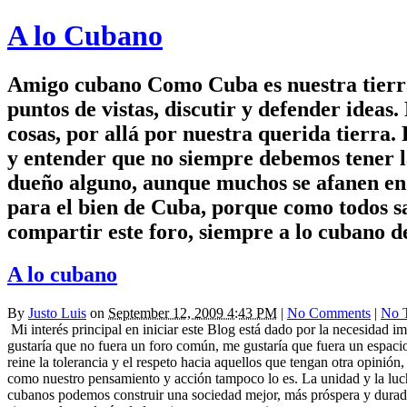
A lo Cubano
Amigo cubano Como Cuba es nuestra tierra 
puntos de vistas, discutir y defender idea
cosas, por allá por nuestra querida tierr
y entender que no siempre debemos tener la
dueño alguno, aunque muchos se afanen en 
para el bien de Cuba, porque como todos sab
compartir este foro, siempre a lo cubano d
A lo cubano
By
Justo Luis
on
September 12, 2009 4:43 PM
|
No Comments
|
No 
Mi interés principal en iniciar este Blog está dado por la necesidad 
gustaría que no fuera un foro común, me gustaría que fuera un espacio
reine la tolerancia y el respeto hacia aquellos que tengan otra opini
como nuestro pensamiento y acción tampoco lo es. La unidad y la lucha
cubanos podemos construir una sociedad mejor, más próspera y durader