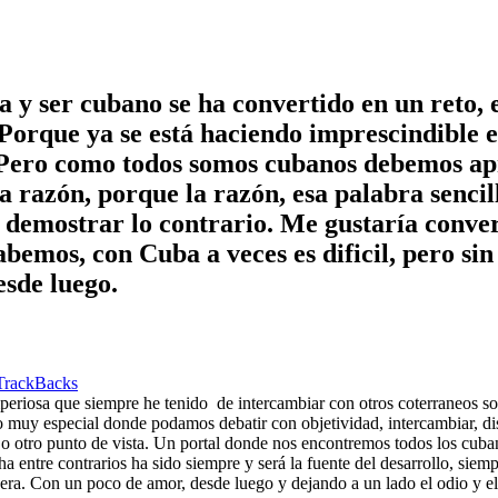
y ser cubano se ha convertido en un reto, 
s. Porque ya se está haciendo imprescindible
a. Pero como todos somos cubanos debemos ap
 razón, porque la razón, esa palabra sencil
demostrar lo contrario. Me gustaría convert
emos, con Cuba a veces es dificil, pero sin
esde luego.
TrackBacks
imperiosa que siempre he tenido
de intercambiar con otros coterraneos s
 muy especial donde podamos debatir con objetividad, intercambiar, dis
ón, o otro punto de vista. Un portal donde nos encontremos todos los c
 entre contrarios ha sido siempre y será la fuente del desarrollo, siem
a. Con un poco de amor, desde luego y dejando a un lado el odio y el 