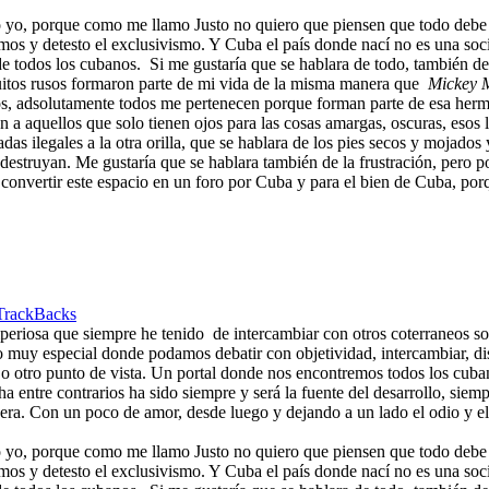
 yo, porque como me llamo Justo no quiero que piensen que todo debe
emos y detesto el exclusivismo. Y Cuba el país donde nací no es una soc
de todos los cubanos.
Si me gustaría que se hablara de todo, también de
uitos rusos formaron parte de mi vida de la misma manera que
Mickey 
odos, adsolutamente todos me pertenecen porque forman parte de esa her
ién a aquellos que solo tienen ojos para las cosas amargas, oscuras, eso
gadas ilegales a la otra orilla, que se hablara de los pies secos y mojad
a destruyan. Me gustaría que se hablara también de la frustración, pero 
ía convertir este espacio en un foro por Cuba y para el bien de Cuba, p
TrackBacks
imperiosa que siempre he tenido
de intercambiar con otros coterraneos s
 muy especial donde podamos debatir con objetividad, intercambiar, dis
ón, o otro punto de vista. Un portal donde nos encontremos todos los c
 entre contrarios ha sido siempre y será la fuente del desarrollo, siem
a. Con un poco de amor, desde luego y dejando a un lado el odio y el 
 yo, porque como me llamo Justo no quiero que piensen que todo debe
emos y detesto el exclusivismo. Y Cuba el país donde nací no es una soc