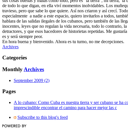
sus cosas buenas y malas como todo, pero es "la tierra", mi tierra,
la 
de todo lo que digan, en ella viví momentos inolvidables. Los muñeq
travieso, pero que sabe lo que quiere. Así nos criaron y así crecí. T
especialmente
a nadie a este espacio, quiero invitarlos a todos, tamb
hablara de las salidas ilegales de los cubanos, pero también de las lle
inocentes, leyes que no regulan la vida necesaria, todo lo contrario, l
detractores, y que esos hacedores de historietas repetidas. Me gustar
es y será siempre peor.
En hora buena y bienvenido. Ahora es tu turno, no me decepciones.
Archives
Categories
Monthly
Archives
September 2009 (2)
Pages
A lo cubano: Como Cuba es nuestra tierra y ser cubano se ha con
imprescindible encontrar el camino para hacer mejor las c
Subscribe to this blog's feed