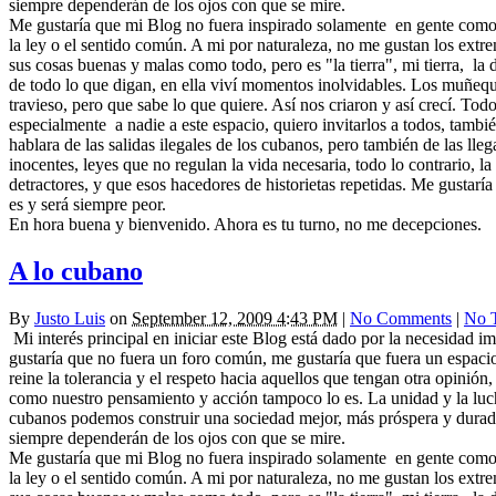
siempre dependerán de los ojos con que se mire.
Me gustaría que mi Blog no fuera inspirado solamente
en gente como
la ley o el sentido común. A mi por naturaleza, no me gustan los extr
sus cosas buenas y malas como todo, pero es "la tierra", mi tierra,
la 
de todo lo que digan, en ella viví momentos inolvidables. Los muñeq
travieso, pero que sabe lo que quiere. Así nos criaron y así crecí. T
especialmente
a nadie a este espacio, quiero invitarlos a todos, tamb
hablara de las salidas ilegales de los cubanos, pero también de las lle
inocentes, leyes que no regulan la vida necesaria, todo lo contrario, l
detractores, y que esos hacedores de historietas repetidas. Me gustar
es y será siempre peor.
En hora buena y bienvenido. Ahora es tu turno, no me decepciones.
A lo cubano
By
Justo Luis
on
September 12, 2009 4:43 PM
|
No Comments
|
No 
Mi interés principal en iniciar este Blog está dado por la necesidad 
gustaría que no fuera un foro común, me gustaría que fuera un espacio
reine la tolerancia y el respeto hacia aquellos que tengan otra opini
como nuestro pensamiento y acción tampoco lo es. La unidad y la lucha
cubanos podemos construir una sociedad mejor, más próspera y durader
siempre dependerán de los ojos con que se mire.
Me gustaría que mi Blog no fuera inspirado solamente
en gente como
la ley o el sentido común. A mi por naturaleza, no me gustan los extr