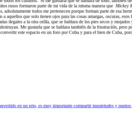
de todos los cubanos.
Si me gustaría que se hablara de todo, también de
uitos rusos formaron parte de mi vida de la misma manera que
Mickey 
odos, adsolutamente todos me pertenecen porque forman parte de esa her
ién a aquellos que solo tienen ojos para las cosas amargas, oscuras, eso
gadas ilegales a la otra orilla, que se hablara de los pies secos y mojad
a destruyan. Me gustaría que se hablara también de la frustración, pero 
ía convertir este espacio en un foro por Cuba y para el bien de Cuba, p
vertido en un reto, es muy importante compartir inquietudes y puntos d