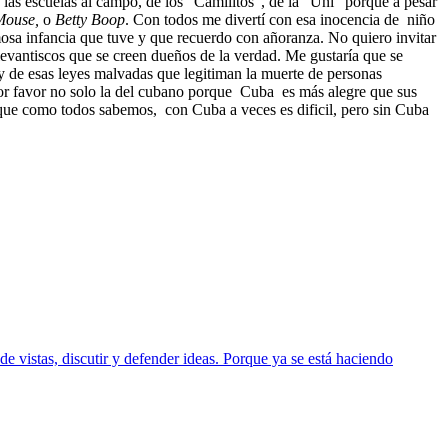
 las escuelas al campo, de los "Camilitos", de la "Uni" porque a pesar
Mouse,
o
Betty Boop
. Con todos me divertí con esa inocencia de
niño
mosa infancia que tuve y que recuerdo con añoranza. No quiero invitar
s levantiscos que se creen dueños de la verdad. Me gustaría que se
os y de esas leyes malvadas que legitiman la muerte de personas
por favor no solo la del cubano porque
Cuba
es más alegre que sus
orque como todos sabemos,
con Cuba a veces es dificil, pero sin Cuba
e vistas, discutir y defender ideas. Porque ya se está haciendo