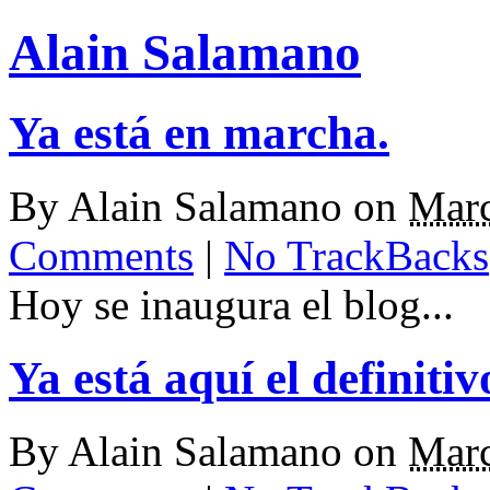
Alain Salamano
Ya está en marcha.
By
Alain Salamano
on
Marc
Comments
|
No TrackBacks
Hoy se inaugura el blog...
Ya está aquí el definitiv
By
Alain Salamano
on
Marc