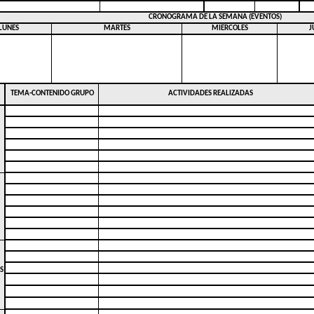
CRONOGRAMA DE
LA SEMANA
(EVENTOS)
LUNES
MARTES
MIERCOLES
J
TEMA-CONTENIDO GRUPO
ACTIVIDADES REALIZADAS
S