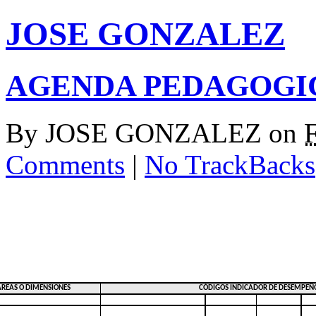
JOSE GONZALEZ
AGENDA PEDAGOGIC
By
JOSE GONZALEZ
on
Comments
|
No TrackBacks
ÁREAS O DIMENSIONES
CÓDIGOS INDICADOR DE DESEMPEÑ