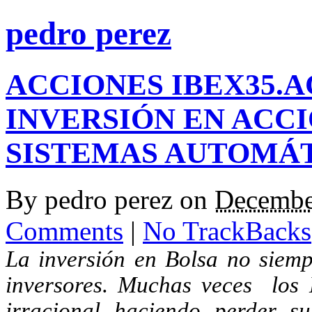
pedro perez
ACCIONES IBEX35.
INVERSIÓN EN ACC
SISTEMAS AUTOMÁT
By
pedro perez
on
Decembe
Comments
|
No TrackBacks
La inversión en Bolsa no siempr
inversores. Muchas veces
los
irracional haciendo perder s