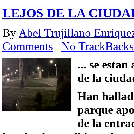
LEJOS DE LA CIUDA
By
Abel Trujillano Enrique
Comments
|
No TrackBacks
... se esta
de la ciuda
Han hallad
parque apoy
de la entra