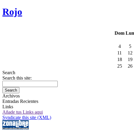
Rojo
Dom
Lu
4
5
11
12
18
19
25
26
Search
Search this site:
Archivos
Entradas Recientes
Links
Añade tus Links aqui
Syndicate this site (XML)