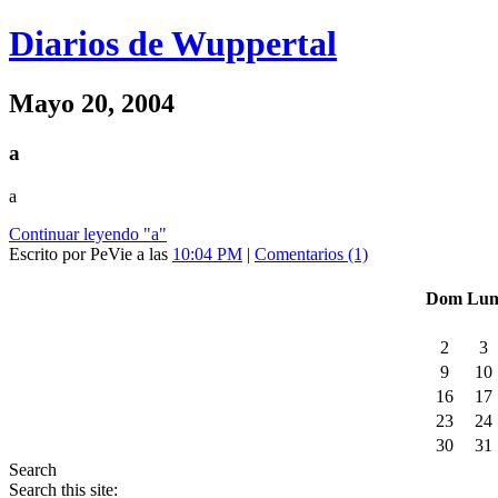
Diarios de Wuppertal
Mayo 20, 2004
a
a
Continuar leyendo "a"
Escrito por PeVie a las
10:04 PM
|
Comentarios (1)
Dom
Lu
2
3
9
10
16
17
23
24
30
31
Search
Search this site: