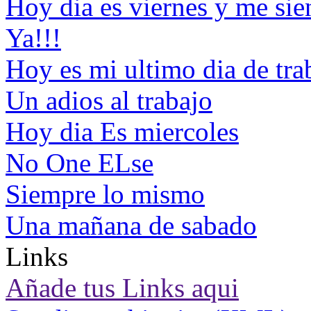
Hoy dia es viernes y me sie
Ya!!!
Hoy es mi ultimo dia de tra
Un adios al trabajo
Hoy dia Es miercoles
No One ELse
Siempre lo mismo
Una mañana de sabado
Links
Añade tus Links aqui