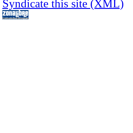
Syndicate this site (XML)