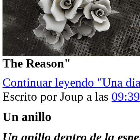
The Reason"
Continuar leyendo "Una dia 
Escrito por Joup a las
09:3
Un anillo
Un anillo dentro de la espe