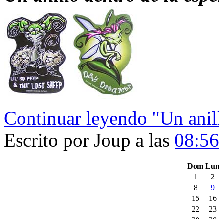
Continuar leyendo "Un anil
Escrito por Joup a las
08:5
Dom
Lu
1
2
8
9
15
16
22
23