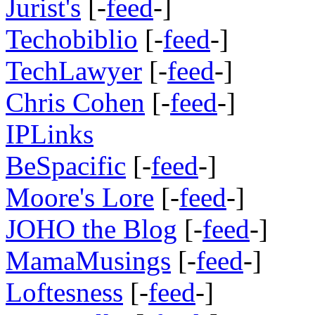
Jurist's
[-
feed
-]
Techobiblio
[-
feed
-]
TechLawyer
[-
feed
-]
Chris Cohen
[-
feed
-]
IPLinks
BeSpacific
[-
feed
-]
Moore's Lore
[-
feed
-]
JOHO the Blog
[-
feed
-]
MamaMusings
[-
feed
-]
Loftesness
[-
feed
-]