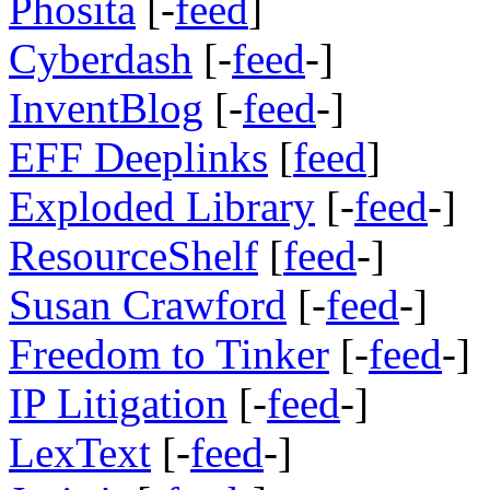
Phosita
[-
feed
]
Cyberdash
[-
feed
-]
InventBlog
[-
feed
-]
EFF Deeplinks
[
feed
]
Exploded Library
[-
feed
-]
ResourceShelf
[
feed
-]
Susan Crawford
[-
feed
-]
Freedom to Tinker
[-
feed
-]
IP Litigation
[-
feed
-]
LexText
[-
feed
-]