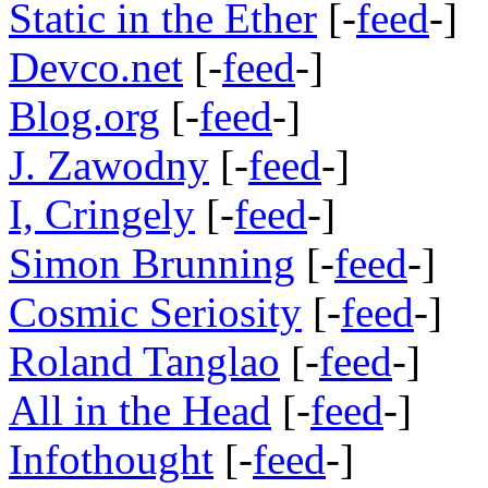
Static in the Ether
[-
feed
-]
Devco.net
[-
feed
-]
Blog.org
[-
feed
-]
J. Zawodny
[-
feed
-]
I, Cringely
[-
feed
-]
Simon Brunning
[-
feed
-]
Cosmic Seriosity
[-
feed
-]
Roland Tanglao
[-
feed
-]
All in the Head
[-
feed
-]
Infothought
[-
feed
-]