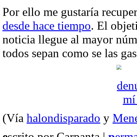
Por ello me gustaría recup
desde hace tiempo
. El obje
noticia llegue al mayor núm
todos sepan como se las gas
(Vía
halondisparado
y
Men
e
scrito por Carpanta |
p
erma