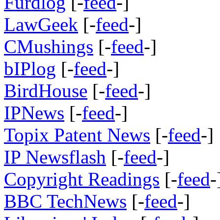
Furdlog
[-
feed
-]
LawGeek
[-
feed
-]
CMushings
[-
feed
-]
bIPlog
[-
feed
-]
BirdHouse
[-
feed
-]
IPNews
[-
feed
-]
Topix Patent News
[-
feed
-]
IP Newsflash
[-
feed
-]
Copyright Readings
[-
feed
-
BBC TechNews
[-
feed
-]