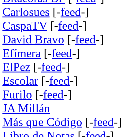
Carlosues
[-
feed
-]
CaspaTV
[-
feed
-]
David Bravo
[-
feed
-]
Efímera
[-
feed
-]
ElPez
[-
feed
-]
Escolar
[-
feed
-]
Furilo
[-
feed
-]
JA Millán
Más que Código
[-
feed
-]
Libro de Notas
[-
feed
-]