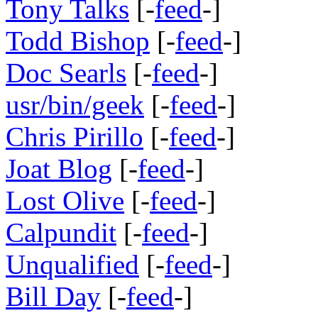
Tony Talks
[-
feed
-]
Todd Bishop
[-
feed
-]
Doc Searls
[-
feed
-]
usr/bin/geek
[-
feed
-]
Chris Pirillo
[-
feed
-]
Joat Blog
[-
feed
-]
Lost Olive
[-
feed
-]
Calpundit
[-
feed
-]
Unqualified
[-
feed
-]
Bill Day
[-
feed
-]