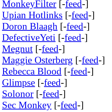
MonkeyFilter
[-
feed
-]
Upian Hotlinks
[-
feed
-]
Doron Blaagh
[-
feed
-]
DefectiveYeti
[-
feed
-]
Megnut
[-
feed
-]
Maggie Osterberg
[-
feed
-]
Rebecca Blood
[-
feed
-]
Glimpse
[-
feed
-]
Solonor
[-
feed
-]
Sec Monkey
[-
feed
-]