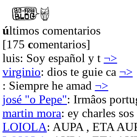
ú
ltimos comentarios
[175
c
omentarios]
luis: Soy español y t
¬>
virginio
: dios te guie ca
¬>
: Siempre he amad
¬>
josé "o Pepe"
: Irmâos port
martin mora
: ey charles sos
LOIOLA
: AUPA , ETA A