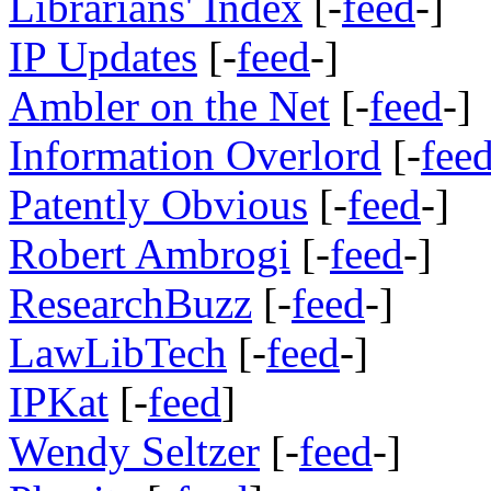
Librarians' Index
[-
feed
-]
IP Updates
[-
feed
-]
Ambler on the Net
[-
feed
-]
Information Overlord
[-
fee
Patently Obvious
[-
feed
-]
Robert Ambrogi
[-
feed
-]
ResearchBuzz
[-
feed
-]
LawLibTech
[-
feed
-]
IPKat
[-
feed
]
Wendy Seltzer
[-
feed
-]