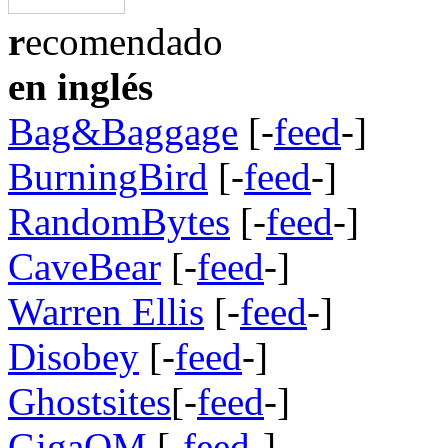
what is this?
r
ecomendado
en inglés
Bag&Baggage
[-
feed
-]
BurningBird
[-
feed
-]
RandomBytes
[-
feed
-]
CaveBear
[-
feed
-]
Warren Ellis
[-
feed
-]
Disobey
[-
feed
-]
Ghostsites
[-
feed
-]
GigaOM
[-
feed
-]