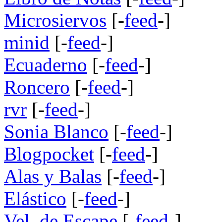
Microsiervos
[-
feed
-]
minid
[-
feed
-]
Ecuaderno
[-
feed
-]
Roncero
[-
feed
-]
rvr
[-
feed
-]
Sonia Blanco
[-
feed
-]
Blogpocket
[-
feed
-]
Alas y Balas
[-
feed
-]
Elástico
[-
feed
-]
Vel. de Escape
[-
feed
-]