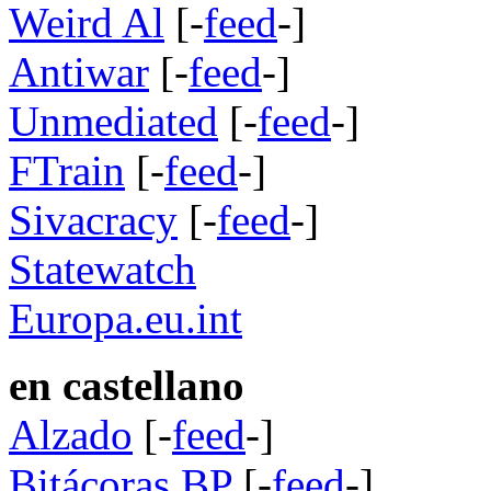
Weird Al
[-
feed
-]
Antiwar
[-
feed
-]
Unmediated
[-
feed
-]
FTrain
[-
feed
-]
Sivacracy
[-
feed
-]
Statewatch
Europa.eu.int
en castellano
Alzado
[-
feed
-]
Bitácoras BP
[-
feed
-]