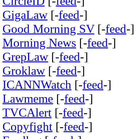
CircleID
[-
feed
-]
GigaLaw
[-
feed
-]
Good Morning SV
[-
feed
-]
Morning News
[-
feed
-]
GrepLaw
[-
feed
-]
Groklaw
[-
feed
-]
ICANNWatch
[-
feed
-]
Lawmeme
[-
feed
-]
TVCAlert
[-
feed
-]
Copyfight
[-
feed
-]