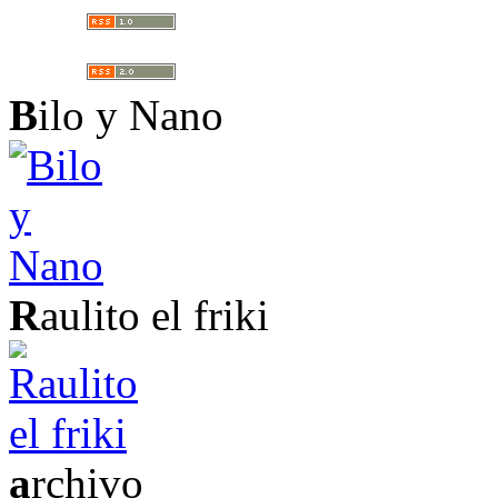
B
ilo y Nano
R
aulito el friki
a
rchivo