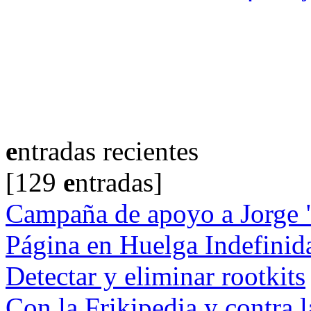
e
ntradas recientes
[129
e
ntradas]
Campaña de apoyo a Jorge
Página en Huelga Indefinid
Detectar y eliminar rootkits
Con la Frikipedia y contra