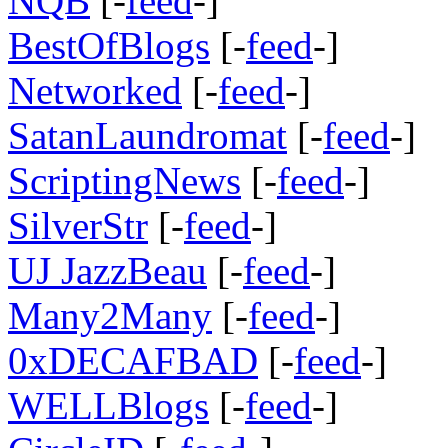
NQB
[-
feed
-]
BestOfBlogs
[-
feed
-]
Networked
[-
feed
-]
SatanLaundromat
[-
feed
-]
ScriptingNews
[-
feed
-]
SilverStr
[-
feed
-]
UJ JazzBeau
[-
feed
-]
Many2Many
[-
feed
-]
0xDECAFBAD
[-
feed
-]
WELLBlogs
[-
feed
-]