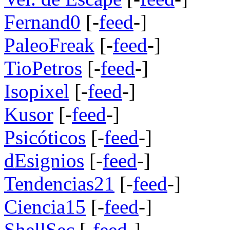
Fernand0
[-
feed
-]
PaleoFreak
[-
feed
-]
TioPetros
[-
feed
-]
Isopixel
[-
feed
-]
Kusor
[-
feed
-]
Psicóticos
[-
feed
-]
dEsignios
[-
feed
-]
Tendencias21
[-
feed
-]
Ciencia15
[-
feed
-]
ShellSec
[-
feed
-]