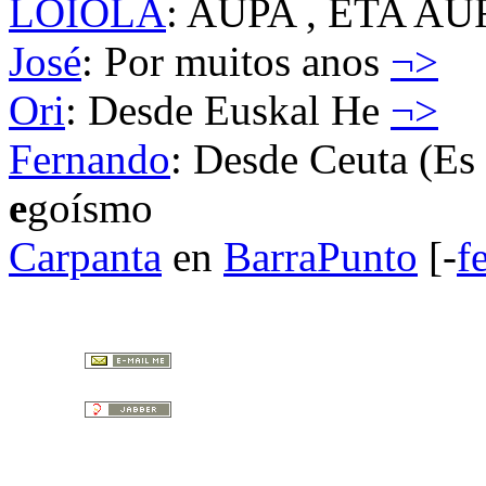
LOIOLA
: AUPA , ETA A
José
: Por muitos anos
¬>
Ori
: Desde Euskal He
¬>
Fernando
: Desde Ceuta (Es
e
goísmo
Carpanta
en
BarraPunto
[-
f