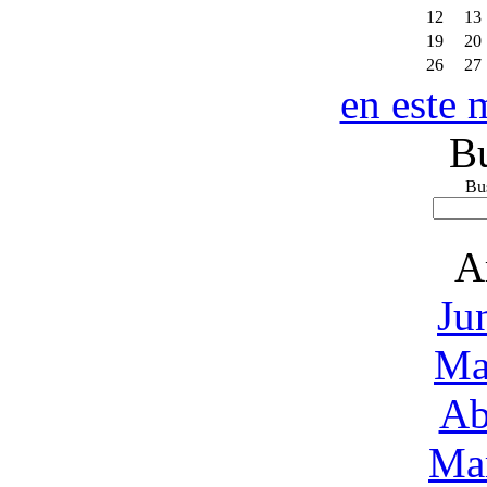
12
13
19
20
26
27
en este 
B
Bus
A
Ju
Ma
Ab
Ma