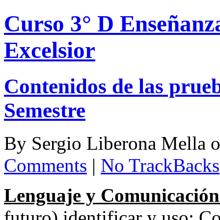
Curso 3° D Enseñanza
Excelsior
Contenidos de las prueb
Semestre
By
Sergio Liberona Mella
Comments
|
No TrackBacks
Lenguaje y Comunicació
futuro) identificar y uso; C