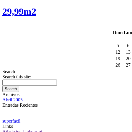
29,99m2
Dom
Lu
5
6
12
13
19
20
26
27
Search
Search this site:
Archivos
Abril 2005
Entradas Recientes
superfácil
Links
Añade tus Links aqui